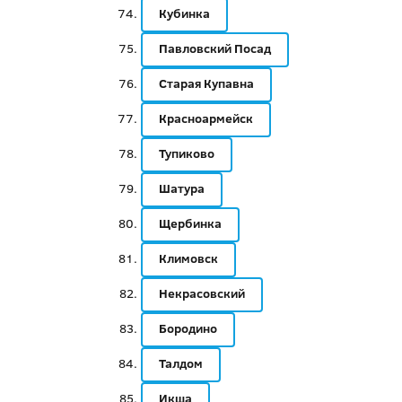
Кубинка
Павловский Посад
Старая Купавна
Красноармейск
Тупиково
Шатура
Щербинка
Климовск
Некрасовский
Бородино
Талдом
Икша