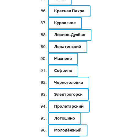
Красная Пахра
Куровское
Ликино-Дулёво
Лопатинский
Михнево
Софрино
Черноголовка
Электрогорск
Пролетарский
Лотошино
Молодёжный