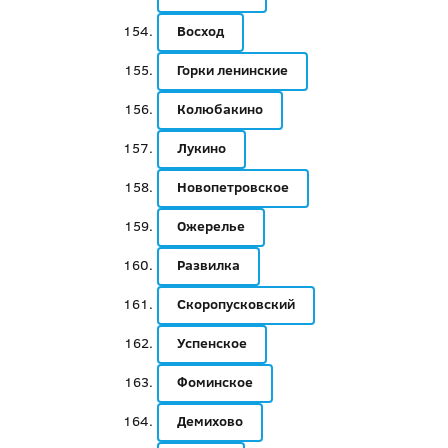
Восход
Горки ленинские
Колюбакино
Лукино
Новопетровское
Ожерелье
Развилка
Скоропусковский
Успенское
Фоминское
Демихово