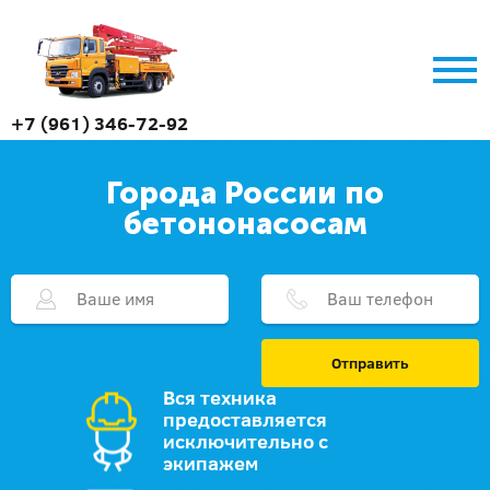
+7 (961) 346-72-92
Города России по
бетононасосам
Отправить
Вся техника
предоставляется
исключительно с
экипажем