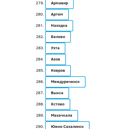
Армавир
Артем
Находка
Белово
Ухта
Азов
Ковров
Междуреченск
Выкса
Кстово
Махачкала
Южно Сахалинск