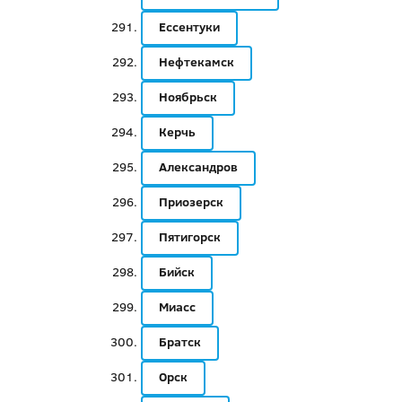
Ессентуки
Нефтекамск
Ноябрьск
Керчь
Александров
Приозерск
Пятигорск
Бийск
Миасс
Братск
Орск