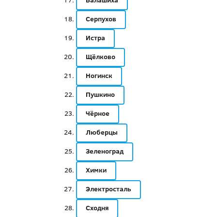
Балашиха
Серпухов
Истра
Щёлково
Ногинск
Пушкино
Чёрное
Люберцы
Зеленоград
Химки
Электросталь
Сходня