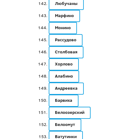
Любучаны
Марфино
Монино
Рассудово
Столбовая
Хорлово
Алабино
Андреевка
Барвиха
Белоозерский
Белоомут
Ватутинки