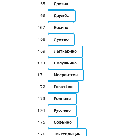
Дрезна
Дружба
Косино
Лунево
Лыткарино
Полушкино
Мосрентген
Рогачёво
Родники
Рублёво
Софьино
Текстильщик