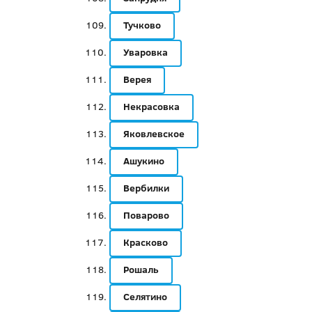
Тучково
Уваровка
Верея
Некрасовка
Яковлевское
Ашукино
Вербилки
Поварово
Красково
Рошаль
Селятино