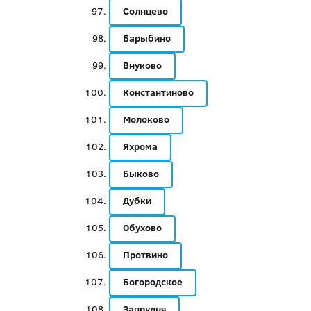
Солнцево
Барыбино
Внуково
Константиново
Молоково
Яхрома
Быково
Дубки
Обухово
Протвино
Богородское
Запрудня