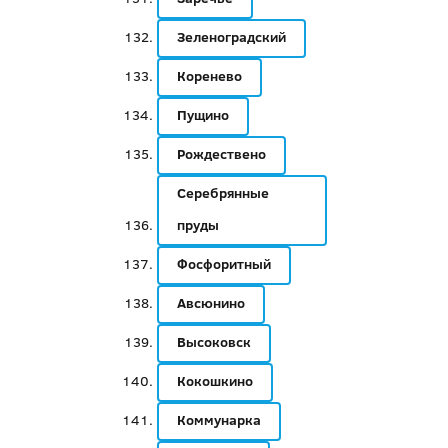
Зеленоградский
Коренево
Пущино
Рождествено
Серебрянные
пруды
Фосфоритный
Авсюнино
Высоковск
Кокошкино
Коммунарка