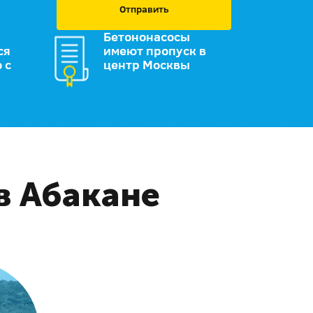
Отправить
Бетононасосы
ся
имеют пропуск в
 с
центр Москвы
в Абакане