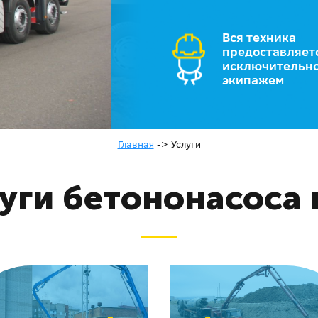
Вся техника
предоставляет
исключительно
экипажем
Главная
->
Услуги
уги бетононасоса 