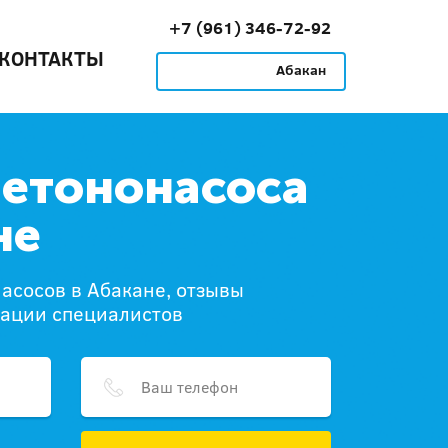
+7 (961) 346-72-92
КОНТАКТЫ
Абакан
бетононасоса
не
асосов в Абакане, отзывы
дации специалистов