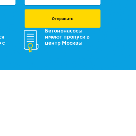
Отправить
Бетононасосы
ся
имеют пропуск в
 с
центр Москвы