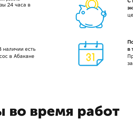
С
зы 24 часа в
э
ц
П
В наличии есть
в 
сос в Абакане
П
за
 во время работ