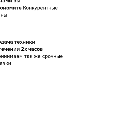
 нами вы
кономите
Конкурентные
ены
одача техники
течении 2х часов
ринимаем так же срочные
явки