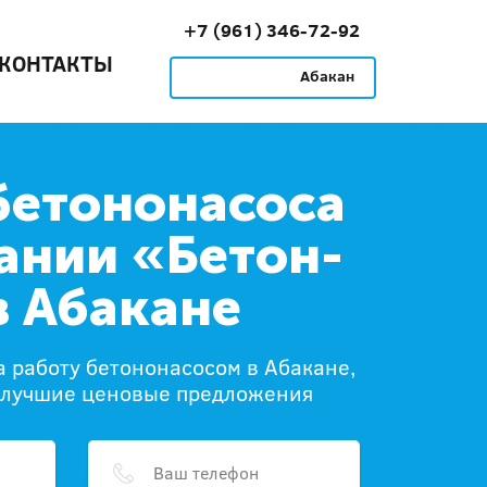
+7 (961) 346-72-92
КОНТАКТЫ
Абакан
бетононасоса
ании «Бетон-
в Абакане
 работу бетононасосом в Абакане,
 лучшие ценовые предложения