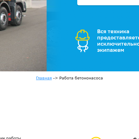
Вся техника
предоставляет
исключительно
экипажем
Главная
->
Работа бетононасоса
фик работы